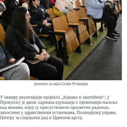
preuzeto sa sajta Grada Prokuplja
У оквиру реализације пројекта „Једнаке и заштићене“, у
Прокупљу је данас одржана едукација о превенцији насиља
над женама, којој су присуствовали просветни радници,
запослени у здравственим установама, Полицијској управи,
Центру за социјални рад и Црвеном крсту.