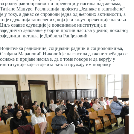
за родну равноправност и превенцију насиља над женама,
Татјане Мацуре. Реализација пројекта „Једнаке и заштићене“
је у току, а данас се спроводи једна од његових активности, а
то је едукација запослених, која је и кључ превенције насиља.
Циљ овакве едукације је повезивање институција и
заједничко деловање у борби против насиља у једној локалној
заједници, истакла је Добрила Ранђеловић.
Водитељка радионице, социјални радник и социолошкиња,
Слађана Марановић Николић је нагласила да жене треба да се
оснаже и пријаве насиље, да о томе говоре и да верују у
институције које стоје иза њих и пружају им подршку.