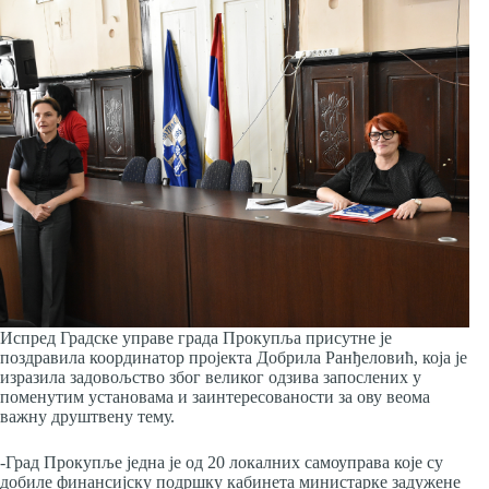
Испред Градске управе града Прокупља присутне је
поздравила координатор пројекта Добрила Ранђеловић, која је
изразила задовољство због великог одзива запослених у
поменутим установама и заинтересованости за ову веома
важну друштвену тему.
-Град Прокупље једна је од 20 локалних самоуправа које су
добиле финансијску подршку кабинета министарке задужене