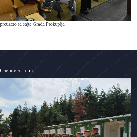
preuzeto sa sajta Grada Prokuplja
Слични чланци