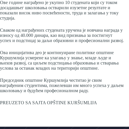
Ове године награђено је укупно 10 студената који су током
досадашњег школовања остварили изузетне резултате и
показали висок ниво посвећености, труда и залагања у току
студија.
Сваком од награђених студената уручена је новчана награда у
износу од 40.000 динара, као вид признања за постигнут
успех и подстицај за даљи образовни и професионални развој.
Ова иницијатива део је континуиране политике општине
Куршумлија усмерене ка улагању у знање, младе људе и
њихов развој, са циљем подстицања образовања и стварања
услова за останак младих на територији општине.
Председник општине Куршумлија честитао је свим
награђеним студентима, пожелевши им много успеха у даљем
школовању и будућем професионалном раду.
PREUZETO SA SAJTA OPŠTINE KURŠUMLIJA