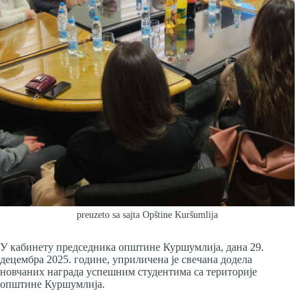
preuzeto sa sajta Opštine Kuršumlija
У кабинету председника општине Куршумлија, дана 29.
децембра 2025. године, уприличена је свечана додела
новчаних награда успешним студентима са територије
општине Куршумлија.