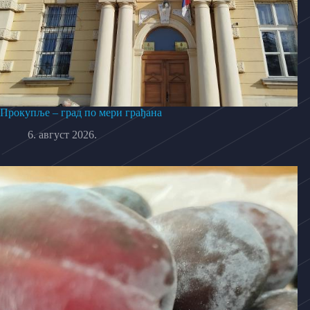
Прокупље – град по мери грађана
6. август 2026.