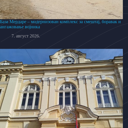
База Мердаре – модернизован комплекс за смештај, боравак и
ангажовање војника
7. август 2026.