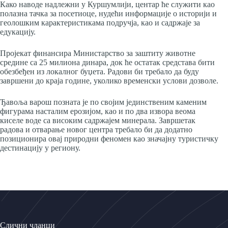
Како наводе надлежни у Куршумлији, центар ће служити као
полазна тачка за посетиоце, нудећи информације о историји и
геолошким карактеристикама подручја, као и садржаје за
едукацију.
Пројекат финансира Министарство за заштиту животне
средине са 25 милиона динара, док ће остатак средстава бити
обезбеђен из локалног буџета. Радови би требало да буду
завршени до краја године, уколико временски услови дозволе.
Ђавоља варош позната је по својим јединственим каменим
фигурама насталим ерозијом, као и по два извора веома
киселе воде са високим садржајем минерала. Завршетак
радова и отварање новог центра требало би да додатно
позиционира овај природни феномен као значајну туристичку
дестинацију у региону.
Слични чланци