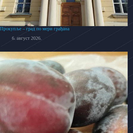
Прокупље – град по мери грађана
6. август 2026.