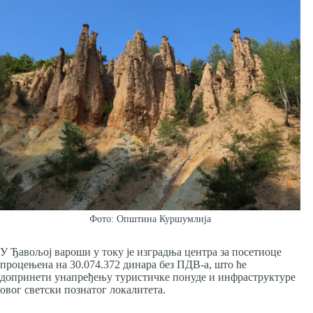
Фото: Општина Куршумлија
У Ђавољој вароши у току је изградња центра за посетиоце
процењена на 30.074.372 динара без ПДВ-а, што ће
допринети унапређењу туристичке понуде и инфраструктуре
овог светски познатог локалитета.