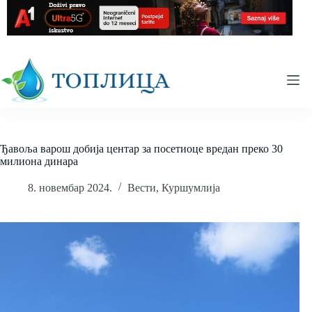
Skip
to
content
Ђавоља варош добија центар за посетиоце вредан преко 30
милиона динара
8. новембар 2024.
Вести
,
Куршумлија