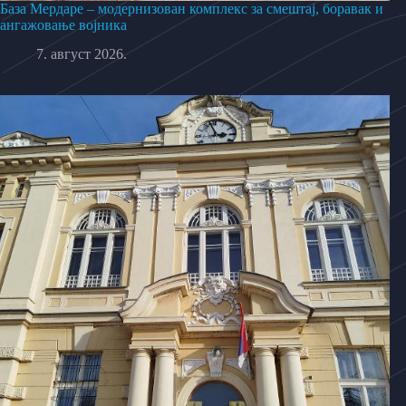
База Мердаре – модернизован комплекс за смештај, боравак и
ангажовање војника
7. август 2026.