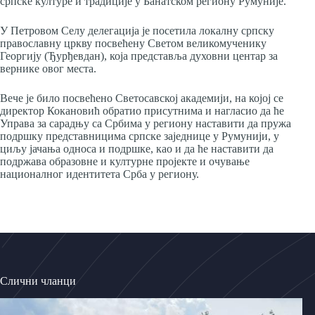
српске културе и традиције у Банатском региону Румуније.
У Петровом Селу делегација је посетила локалну српску
православну цркву посвећену Светом великомученику
Георгију (Ђурђевдан), која представља духовни центар за
вернике овог места.
Вече је било посвећено Светосавској академији, на којој се
директор Кокановић обратио присутнима и нагласио да ће
Управа за сарадњу са Србима у региону наставити да пружа
подршку представницима српске заједнице у Румунији, у
циљу јачања односа и подршке, као и да ће наставити да
подржава образовне и културне пројекте и очување
националног идентитета Срба у региону.
Слични чланци