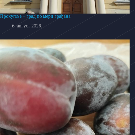
Прокупље – град по мери грађана
6. август 2026.