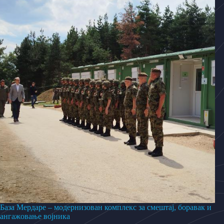
База Мердаре – модернизован комплекс за смештај, боравак и
ангажовање војника