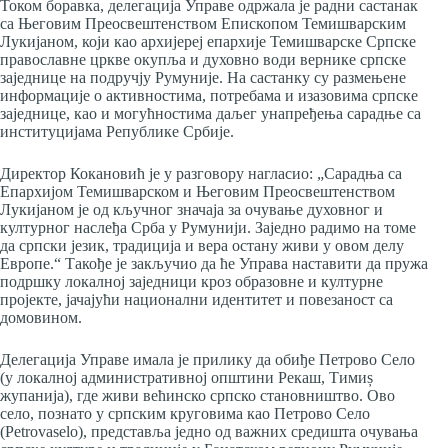
Током боравка, делегација Управе одржала је радни састанак
са Његовим Преосвештенством Епископом Темишварским
Лукијаном, који као архијереј епархије Темишварске Српске
православне цркве окупља и духовно води вернике српске
заједнице на подручју Румуније. На састанку су размењене
информације о активностима, потребама и изазовима српске
заједнице, као и могућностима даљег унапређења сарадње са
институцијама Републике Србије.
Директор Кокановић је у разговору нагласио: „Сарадња са
Епархијом Темишварском и Његовим Преосвештенством
Лукијаном је од кључног значаја за очување духовног и
културног наслеђа Срба у Румунији. Заједно радимо на томе
да српски језик, традиција и вера остану живи у овом делу
Европе.“ Такође је закључио да ће Управа наставити да пружа
подршку локалној заједници кроз образовне и културне
пројекте, јачајући национални идентитет и повезаност са
домовином.
Делегација Управе имала је прилику да обиђе Петрово Село
(у локалној административној општини Рекаш, Тимиș
жупанија), где живи већинско српско становништво. Ово
село, познато у српским круговима као Петрово Село
(Petrovaselo), представља једно од важних средишта очувања