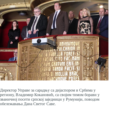
Директор Управе за сарадњу са дијаспором и Србима у
региону, Владимир Кокановић, са својим тимом борави у
званичној посети српској заједници у Румунији, поводом
обележавања Дана Светог Саве.