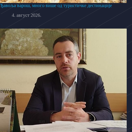
Ђавоља варош, много више од туристичке дестинације
4. август 2026.