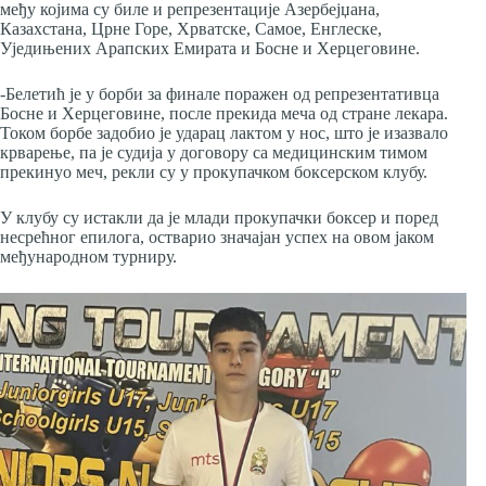
међу којима су биле и репрезентације Азербејџана,
Казахстана, Црне Горе, Хрватске, Самое, Енглеске,
Уједињених Арапских Емирата и Босне и Херцеговине.
-Белетић је у борби за финале поражен од репрезентативца
Босне и Херцеговине, после прекида меча од стране лекара.
Током борбе задобио је ударац лактом у нос, што је изазвало
крварење, па је судија у договору са медицинским тимом
прекинуо меч, рекли су у прокупачком боксерском клубу.
У клубу су истакли да је млади прокупачки боксер и поред
несрећног епилога, остварио значајан успех на овом јаком
међународном турниру.