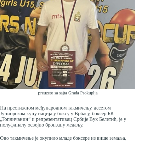
preuzeto sa sajta Grada Prokuplja
На престижном међународном такмичењу, десетом
Јуниорском купу нација у боксу у Врбасу, боксер БК
„Топличанин“ и репрезентативац Србије Вук Белетић, је у
полуфиналу освојио бронзану медаљу.
Ово такмичење је окупило младе боксере из више земаља,