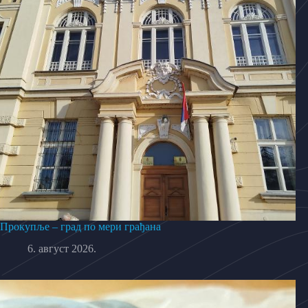
Прокупље – град по мери грађана
6. август 2026.