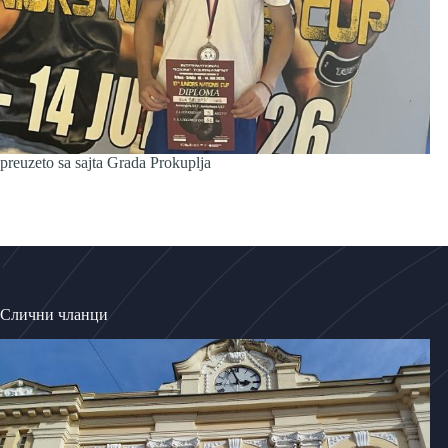
preuzeto sa sajta Grada Prokuplja
Слични чланци