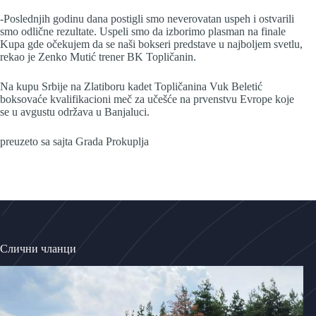
-Poslednjih godinu dana postigli smo neverovatan uspeh i ostvarili
smo odlične rezultate. Uspeli smo da izborimo plasman na finale
Kupa gde očekujem da se naši bokseri predstave u najboljem svetlu,
rekao je Zenko Mutić trener BK Topličanin.
Na kupu Srbije na Zlatiboru kadet Topličanina Vuk Beletić
boksovaće kvalifikacioni meč za učešće na prvenstvu Evrope koje
se u avgustu održava u Banjaluci.
preuzeto sa sajta Grada Prokuplja
Слични чланци