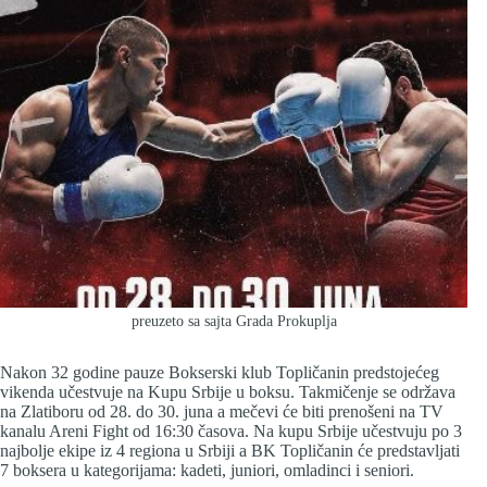
preuzeto sa sajta Grada Prokuplja
Nakon 32 godine pauze Bokserski klub Topličanin predstojećeg
vikenda učestvuje na Kupu Srbije u boksu. Takmičenje se održava
na Zlatiboru od 28. do 30. juna a mečevi će biti prenošeni na TV
kanalu Areni Fight od 16:30 časova. Na kupu Srbije učestvuju po 3
najbolje ekipe iz 4 regiona u Srbiji a BK Topličanin će predstavljati
7 boksera u kategorijama: kadeti, juniori, omladinci i seniori.