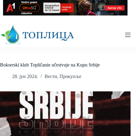
Skip
to
content
Bokserski klub Topličanin učestvuje na Kupu Srbije
28. јун 2024.
Вести
,
Прокупље