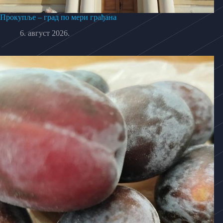
Прокупље – град по мери грађана
6. август 2026.