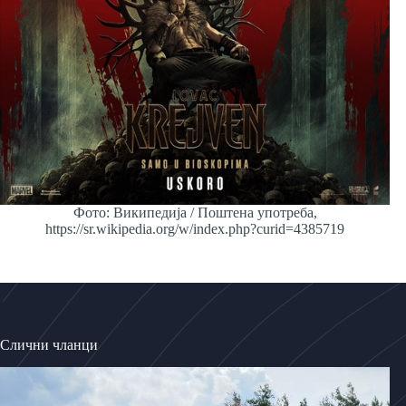
Фото: Википедија / Поштена употреба,
https://sr.wikipedia.org/w/index.php?curid=4385719
Слични чланци