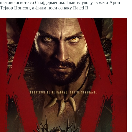
његове освете са Спајдерменом. Главну улогу тумачи Арон
Тејлор Џонсон, а филм носи ознаку Rated R.