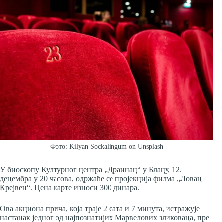
Фото: Kilyan Sockalingum on Unsplash
У биоскопу Културног центра „Драинац“ у Блацу, 12.
децембра у 20 часова, одржаће се пројекција филма „Ловац
Крејвен“. Цена карте износи 300 динара.
Ова акциона прича, која траје 2 сата и 7 минута, истражује
настанак једног од најпознатијих Марвелових зликоваца, пре