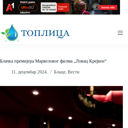
Skip
to
content
Блачка премијера Марвеловог филма „Ловац Крејвен“
11. децембар 2024.
Блаце
,
Вести