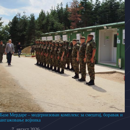
База Мердаре – модернизован комплекс за смештај, боравак и
ангажовање војника
7. август 2026.