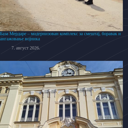
База Мердаре – модернизован комплекс за смештај, боравак и
ангажовање војника
7. август 2026.