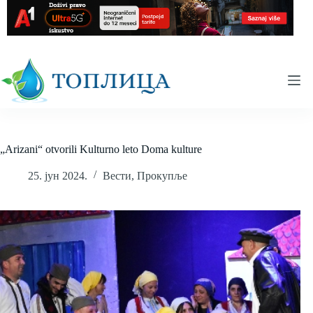
Skip
to
content
„Arizani“ otvorili Kulturno leto Doma kulture
25. јун 2024.
Вести
,
Прокупље