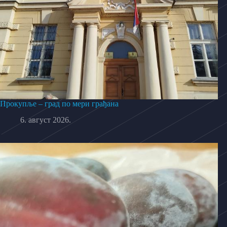
Прокупље – град по мери грађана
6. август 2026.