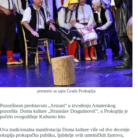
preuzeto sa sajta Grada Prokuplja
Pozorišnom predstavom „Arizani“ u izvođenju Amaterskog
pozorišta Doma kulture „Hranislav Dragutinović“, u Prokuplju je
počelo ovogodišnje Kulturno leto.
Ova tradicionalna manifestacija Doma kulture više od dve decenije
okuplja prokupačku publiku, ljubitelje svih umetničkih žanrova,