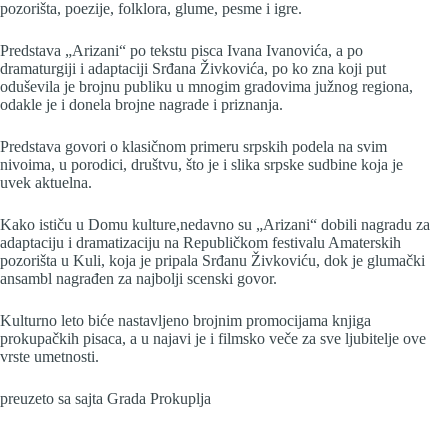
pozorišta, poezije, folklora, glume, pesme i igre.
Predstava „Arizani“ po tekstu pisca Ivana Ivanovića, a po
dramaturgiji i adaptaciji Srđana Živkovića, po ko zna koji put
oduševila je brojnu publiku u mnogim gradovima južnog regiona,
odakle je i donela brojne nagrade i priznanja.
Predstava govori o klasičnom primeru srpskih podela na svim
nivoima, u porodici, društvu, što je i slika srpske sudbine koja je
uvek aktuelna.
Kako ističu u Domu kulture,nedavno su „Arizani“ dobili nagradu za
adaptaciju i dramatizaciju na Republičkom festivalu Amaterskih
pozorišta u Kuli, koja je pripala Srđanu Živkoviću, dok je glumački
ansambl nagrađen za najbolji scenski govor.
Kulturno leto biće nastavljeno brojnim promocijama knjiga
prokupačkih pisaca, a u najavi je i filmsko veče za sve ljubitelje ove
vrste umetnosti.
preuzeto sa sajta Grada Prokuplja