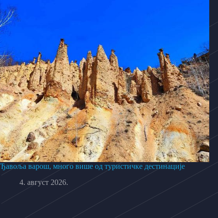
Ђавоља варош, много више од туристичке дестинације
4. август 2026.