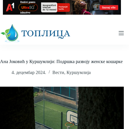
Skip
to
content
Ана Јоковић у Куршумлији: Подршка развоју женске кошарке
4. децембар 2024.
Вести
,
Куршумлија