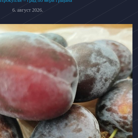
Прокупље – град по мери грађана
6. август 2026.