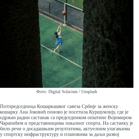
Фото: Digital Solacism / Unsplash
Потпредседница Кошаркашког савеза Србије за женску
кошарку Ана Јоковић поново је посетила Куршумлију, где је
одржан радни састанак са председником општине Војимиром
Чарапићем и представницима локалног спорта. На састанку је
било речи о досадашњим резултатима, актуелним улагањима
у спортску инфраструктуру и плановима за даљи развој