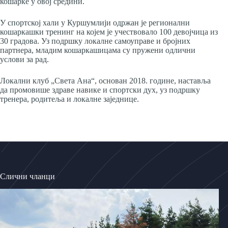
кошарке у овој средини.
У спортској хали у Куршумлији одржан је регионални
кошаркашки тренинг на којем је учествовало 100 девојчица из
30 градова. Уз подршку локалне самоуправе и бројних
партнера, младим кошаркашицама су пружени одлични
услови за рад.
Локални клуб „Света Ана“, основан 2018. године, наставља
да промовише здраве навике и спортски дух, уз подршку
тренера, родитеља и локалне заједнице.
Слични чланци