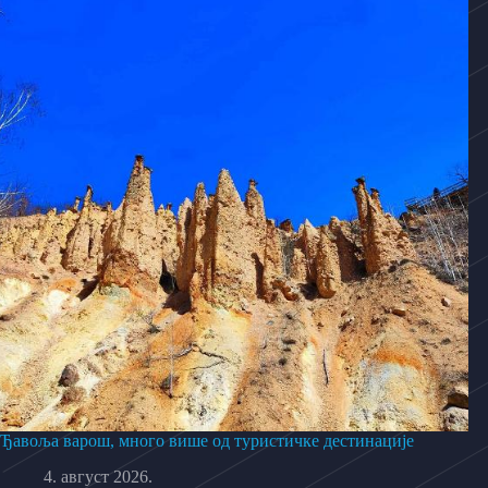
Ђавоља варош, много више од туристичке дестинације
4. август 2026.