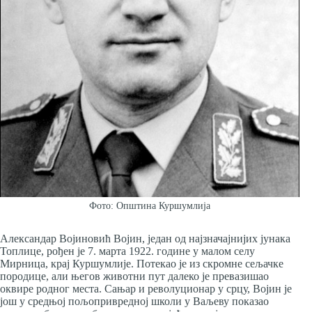
Фото: Општина Куршумлија
Александар Војиновић Војин, један од најзначајнијих јунака
Топлице, рођен је 7. марта 1922. године у малом селу
Мирница, крај Куршумлије. Потекао је из скромне сељачке
породице, али његов животни пут далеко је превазишао
оквире родног места. Сањар и револуционар у срцу, Војин је
још у средњој пољопривредној школи у Ваљеву показао