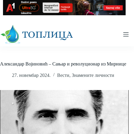
Skip
to
content
Александар Војиновић – Сањар и револуционар из Мирнице
27. новембар 2024.
Вести
,
Знамените личности