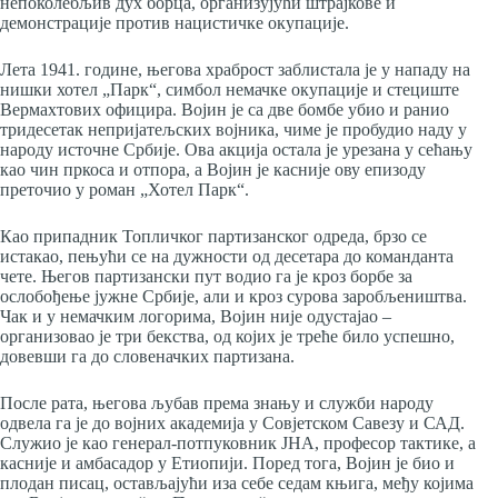
непоколебљив дух борца, организујући штрајкове и
демонстрације против нацистичке окупације.
Лета 1941. године, његова храброст заблистала је у нападу на
нишки хотел „Парк“, симбол немачке окупације и стециште
Вермахтових официра. Војин је са две бомбе убио и ранио
тридесетак непријатељских војника, чиме је пробудио наду у
народу источне Србије. Ова акција остала је урезана у сећању
као чин пркоса и отпора, а Војин је касније ову епизоду
преточио у роман „Хотел Парк“.
Као припадник Топличког партизанског одреда, брзо се
истакао, пењући се на дужности од десетара до команданта
чете. Његов партизански пут водио га је кроз борбе за
ослобођење јужне Србије, али и кроз сурова заробљеништва.
Чак и у немачким логорима, Војин није одустајао –
организовао је три бекства, од којих је треће било успешно,
довевши га до словеначких партизана.
После рата, његова љубав према знању и служби народу
одвела га је до војних академија у Совјетском Савезу и САД.
Служио је као генерал-потпуковник ЈНА, професор тактике, а
касније и амбасадор у Етиопији. Поред тога, Војин је био и
плодан писац, остављајући иза себе седам књига, међу којима