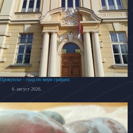
Прокупље – град по мери грађана
6. август 2026.