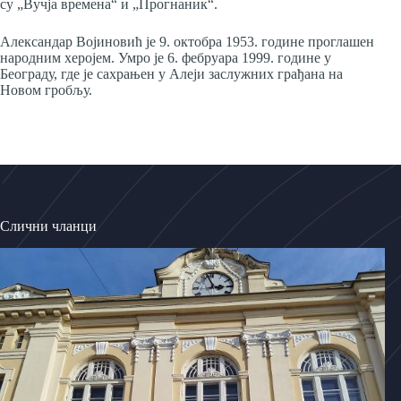
су „Вучја времена“ и „Прогнаник“.
Александар Војиновић је 9. октобра 1953. године проглашен
народним херојем. Умро је 6. фебруара 1999. године у
Београду, где је сахрањен у Алеји заслужних грађана на
Новом гробљу.
Слични чланци