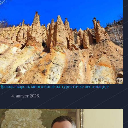
Ђавоља варош, много више од туристичке дестинације
4. август 2026.