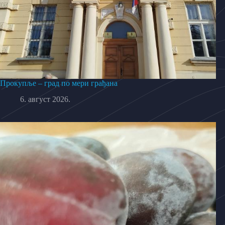
Прокупље – град по мери грађана
6. август 2026.