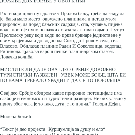
ДОЖИВЕ ДОК БОРАВЕ У ОВОЈ БАЊИ
Гости који први пут долазе у Пролом бању, треба да знају да
је бања мало место окружено планинама и нетакнутом
природом, да поред бањских садржаја, спа, купања, пијења
воде, постоје пуно пешачких стаза за активан одмор. Пут уз
Проломску реку који води до цркве брвнаре јединствене у
овим крајевима и до водопада Соко, до Пролом села, села
Власово. Обилазак планине Радан И Соколовица, водопад
Рипивода. Ђавоља варош пешке планинарском стазом.
Ловачка колиба.
МИСЛИТЕ ЛИ ДА ЈЕ ОВАЈ ДЕО СРБИЈЕ ДОВОЉНО
ТУРИСТИЧКИ РАЗВИЈЕН , УВЕК МОЖЕ БОЉЕ, ШТА БИ
ПО ВАМА ТРЕБАЛО УРАДИТИ ДА СЕ ТО ПОБОЉША
Овај део Србије обзиром какве природне потенцијале има
слабо је и економски и туристички развијен. Не бих улазио у
причу због чега је то тако, дуга је то прича.“ Говори Дејан.
Милена Божић
*Текст је део пројекта „Куршумлија за душу и ело“
суфинансиран од стране Општине Куршумлија