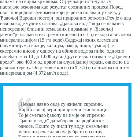
капама на својим врховима. Стручњаци истичу да су
настајале вековима као резултат ерозивних процеса.Поред
овог природног феномена који је ретка појава и у свету, у
Ђавољој Вароши постоји још природних реткости.Реч је о два
извора воде чудних састава. „Ђавоља вода“ која се налази у
непосредној близини земљаних пирамида у „Ђавољој
јарузи“је хладан и екстремно кисели (пх 1.5) извор са високом
минерализацијом (15 г/л воде).Садржај неких елемената
(алуминијум, гвожђе, калијум, бакар, никл, сумпор) је
екстремно висок у односу на обичне воде за пиће, односно
повећан је за 10 до 1.000 пута. Други извор назван је „Црвено
врело“ ,око 400 м од првог на алувијалној тераси, односно на
равном терену. Он је мање кисео (пХ 3,5) и са нижом општом
минеризацијом (4.372 мг/л воде).
„Некада давно овде су живели скромни,
мирни својој вери привржени становници.
То је сметало ђаволу па им је он спремио
„ђавољу воду“ да забораве на родбинске
односе. Пошто су пили ту воду, омамљени
мештани реше да венчају брата и сестру.