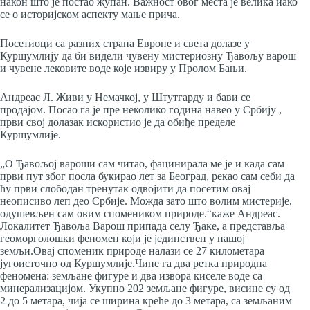
након што је постао жупан. Важност овог места је велика иако
се о историјском аспекту мање прича.
Посетиоци са разних страна Европе и света долазе у
Куршумлију да би видели чувену мистериозну Ђавољу варош
и чувене лековите воде које извиру у Пролом Бањи.
Андреас Л. Живи у Немачкој, у Штутгарду и бави се
продајом. Посао га је пре неколико година навео у Србију ,
први свој долазак искористио је да обиђе пределе
Куршумлије.
„О Ђавољој вароши сам читао, фацинирала ме је и када сам
први пут због посла букирао лет за Београд, рекао сам себи да
ћу први слободан тренутак одвојити да посетим овај
неописиво леп део Србије. Можда зато што волим мистерије,
одушевљен сам овим спомеником природе.“каже Андреас.
Локалитет Ђавоља Варош припада селу Ђаке, а представља
геоморголошки феномен који је јединствен у нашој
земљи.Овај споменик природе налази се 27 километара
југоисточно од Куршумлије.Чине га два ретка природна
феномена: земљане фигуре и два извора киселе воде са
минерализацијом. Укупно 202 земљане фигуре, висине су од
2 до 5 метара, чија се ширина креће до 3 метара, са земљаним