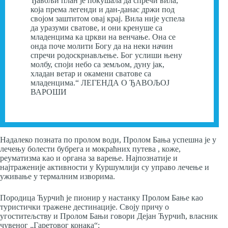
Ђавољи план је покушала да спречи вила,
која према легенди и дан-данас држи под
својом заштитом овај крај. Вила није успела
да уразуми сватове, и они кренуше са
младенцима ка цркви на венчање. Она се
онда поче молити Богу да на неки начин
спречи родоскрнављење. Бог услиши њену
молбу, споји небо са земљом, дуну јак,
хладан ветар и окамени сватове са
младенцима.“ ЛЕГЕНДА О ЂАВОЉОЈ
ВАРОШИ
Надалеко позната по пролом води, Пролом Бања успешна је у
лечењу болести бубрега и мокраћних путева , коже,
реуматизма као и органа за варење. Најпознатије и
најтраженије активности у Куршумлији су управо лечење и
уживање у термалним изворима.
Породица Ћурчић је пионир у настанку Пролом Бање као
туристички тражене дестинације. Своју причу о
угоститељству и Пролом Бањи говори Дејан Ћурчић, власник
чувеног „Гаретовог конака“: