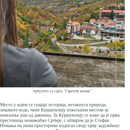
преузето са сајта "Гаретов конак"
Место у којем се спајају историја, нетакнута природа,
лековите воде, чине Куршумлију повољним местом за
живљење још од давнина. За Куршумлију се каже да је прва
престоница немањићке Србије, с обзиром да је Стефан
Немања на овим просторима подигао своју прву задужбину