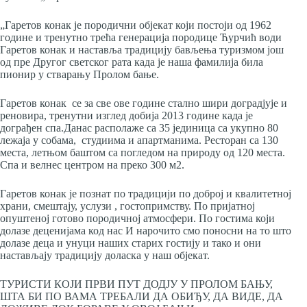
„Гаретов конак је породични објекат који постоји од 1962
године и тренутно трећа генерација породице Ћурчић води
Гаретов конак и наставља традицију бављења туризмом још
од пре Другог светског рата када је наша фамилија била
пионир у стварању Пролом бање.
Гаретов конак се за све ове године стално шири доградјује и
реновира, тренутни изглед добија 2013 године када је
дограђен спа.Данас располаже са 35 јединица са укупно 80
лежаја у собама, студиима и апартманима. Ресторан са 130
места, летњом баштом са погледом на природу од 120 места.
Спа и велнес центром на преко 300 м2.
Гаретов конак је познат по традицији по доброј и квалитетној
храни, смештају, услузи , гостопримству. По пријатној
опуштеној готово породичној атмосфери. По гостима који
долазе деценијама код нас И нарочито смо поносни на то што
долазе деца и унуци наших старих гостију и тако и они
настављају традицију доласка у наш објекат.
ТУРИСТИ КОЈИ ПРВИ ПУТ ДОДЈУ У ПРОЛОМ БАЊУ,
ШТА БИ ПО ВАМА ТРЕБАЛИ ДА ОБИЂУ, ДА ВИДЕ, ДА