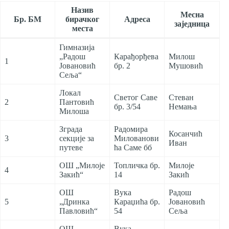
Назив
Месна
Бр. БМ
бирачког
Адреса
заједница
места
Гимназија
„Радош
Карађорђева
Милош
1
Јовановић
бр. 2
Мушовић
Сеља“
Локал
Светог Саве
Стеван
2
Пантовић
бр. 3/54
Немања
Милоша
Зграда
Радомира
Косанчић
3
секције за
Милованови
Иван
путеве
ћа Саме бб
ОШ „Милоје
Топличка бр.
Милоје
4
Закић“
14
Закић
ОШ
Вука
Радош
5
„Дринка
Караџића бр.
Јовановић
Павловић“
54
Сеља
ОШ
Вука