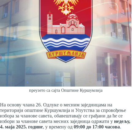
преузето са сајта Општине Куршумлија
На основу члана 26. Одлуке о месним заједницама на
територији општине Куршумлија и Упутства за спровођење
избора за чланове савета, обавештавају се грађани да ће се
избори за чланове савета месних заједница одржати у
недељу,
4. маја 2025. године
, у времену од
09:00 до 17:00 часова
.