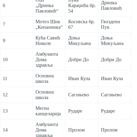
Дринка
6
„Дринка
Караџића бр.
Павловић
Павловић“
54
Мотел Шик
Косовска бр.
Гвоздени
7
„Копаоника“
67
Пук
Кућа Савић
Доња
Доња
9
Николе
Микуљана
Микуљана
Амбуланта
10
Дома
Добри До
Добри До
здравља
Основна
11
Иван Кула
Иван Кула
школа
Основна
12
Сагоњево
Сагоњево
школа
Месна
13
Рударе
Рударе
канцеларија
Амбуланта
14
Дома
Пролом
Пролом
здравља