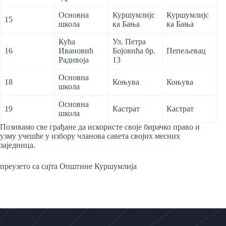
Основна
Куршумлијс
Куршумлијс
15
школа
ка Бања
ка Бања
Кућа
Ул. Петра
16
Ивановић
Бојовића бр.
Пепељевац
Радивоја
13
Основна
18
Коњува
Коњува
школа
Основна
19
Кастрат
Кастрат
школа
Позивамо све грађане да искористе своје бирачко право и
узму учешће у избору чланова савета својих месних
заједница.
преузето са сајта Општине Куршумлија