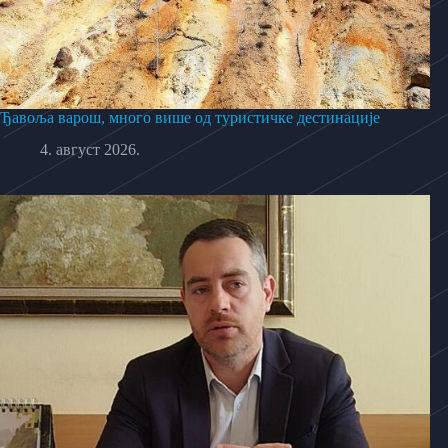
Ђавоља варош, много више од туристичке дестинације
4. август 2026.