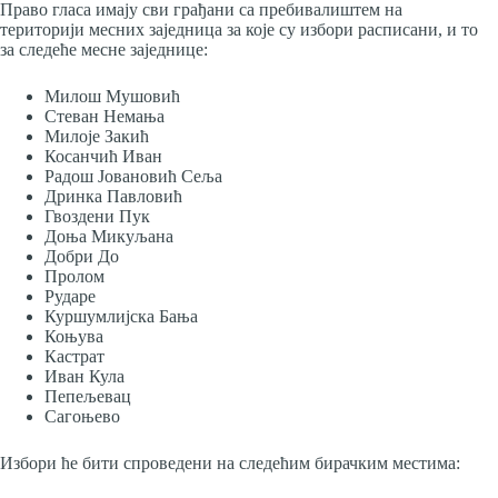
Право гласа имају сви грађани са пребивалиштем на
територији месних заједница за које су избори расписани, и то
за следеће месне заједнице:
Милош Мушовић
Стеван Немања
Милоје Закић
Косанчић Иван
Радош Јовановић Сеља
Дринка Павловић
Гвоздени Пук
Доња Микуљана
Добри До
Пролом
Рударе
Куршумлијска Бања
Коњува
Кастрат
Иван Кула
Пепељевац
Сагоњево
Избори ће бити спроведени на следећим бирачким местима: